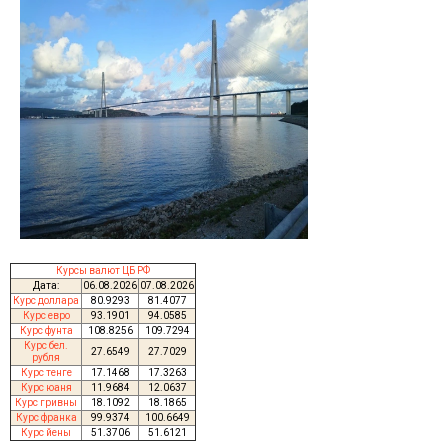
Курсы валют ЦБ РФ
Дата:
06.08.2026
07.08.2026
Курс доллара
80.9293
81.4077
Курс евро
93.1901
94.0585
Курс фунта
108.8256
109.7294
Курс бел.
27.6549
27.7029
рубля
Курс тенге
17.1468
17.3263
Курс юаня
11.9684
12.0637
Курс гривны
18.1092
18.1865
Курс франка
99.9374
100.6649
Курс йены
51.3706
51.6121